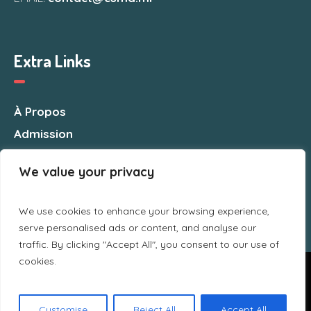
Extra Links
À Propos
Admission
Nous Contacter
We value your privacy
We use cookies to enhance your browsing experience,
serve personalised ads or content, and analyse our
traffic. By clicking "Accept All", you consent to our use of
cookies.
Nous utilisons des cookies pour vous garantir la meilleure
expérience sur notre site web. Si vous continuez à utiliser ce
site, nous supposerons que vous en êtes satisfait.
CSMA © 2025 / All Rights Reserved
Customise
Reject All
Accept All