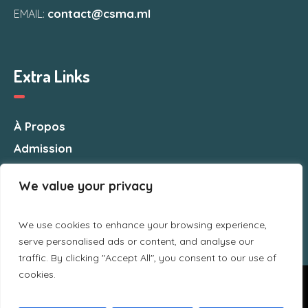
contact@csma.ml
EMAIL:
Extra Links
À Propos
Admission
Nous Contacter
We value your privacy
We use cookies to enhance your browsing experience,
serve personalised ads or content, and analyse our
traffic. By clicking "Accept All", you consent to our use of
cookies.
Nous utilisons des cookies pour vous garantir la meilleure
expérience sur notre site web. Si vous continuez à utiliser ce