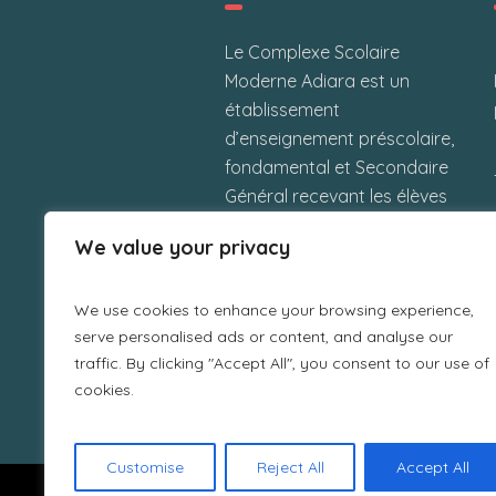
Le Complexe Scolaire
Moderne Adiara est un
établissement
d’enseignement préscolaire,
fondamental et Secondaire
Général recevant les élèves
maliens et étrangers situé à
We value your privacy
Kalaban-Coura Sud près du
poste de police, Bamako
République du Mali.
We use cookies to enhance your browsing experience,
serve personalised ads or content, and analyse our
traffic. By clicking "Accept All", you consent to our use of
cookies.
Customise
Reject All
Accept All
Nous utilisons des cookies pour vous garantir la m