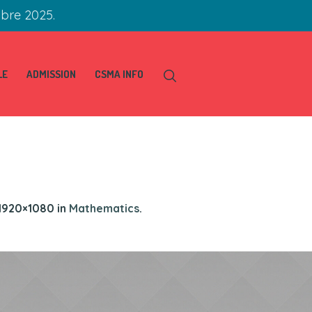
obre 2025.
LE
ADMISSION
CSMA INFO
1920×1080 in
Mathematics
.