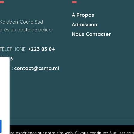
À Propos
Kalaban-Coura Sud
Admission
près du poste de police
Nous Contacter
+223 83 84
TELEPHONE:
83 83
contact@csma.ml
EMAIL:
eilleure expérience sur notre site web. Si vous continuez à utiliser ce