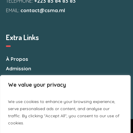
+223 83 84 83 83
TELEPHONE:
contact@csma.ml
EMAIL:
Extra Links
À Propos
Admission
Nous Contacter
We value your privacy
We use cookies to enhance your browsing experience,
serve personalised ads or content, and analyse our
traffic. By clicking "Accept All", you consent to our use of
cookies.
Nous utilisons des cookies pour vous garantir la meilleure
expérience sur notre site web. Si vous continuez à utiliser ce