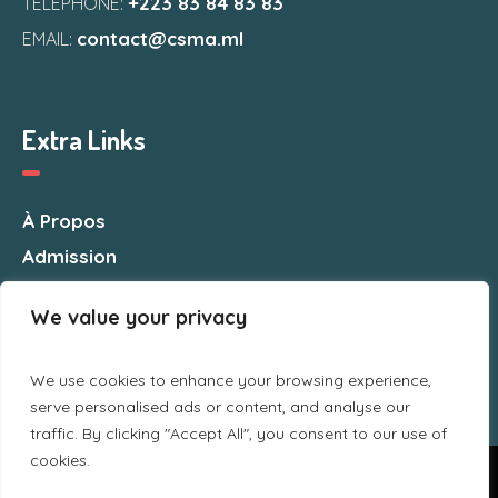
+223 83 84 83 83
TELEPHONE:
contact@csma.ml
EMAIL:
Extra Links
À Propos
Admission
Nous Contacter
We value your privacy
We use cookies to enhance your browsing experience,
serve personalised ads or content, and analyse our
traffic. By clicking "Accept All", you consent to our use of
cookies.
Nous utilisons des cookies pour vous garantir la meilleure
expérience sur notre site web. Si vous continuez à utiliser ce