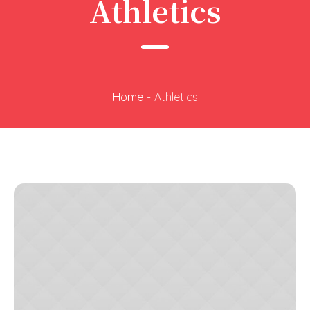
Athletics
Home
-
Athletics