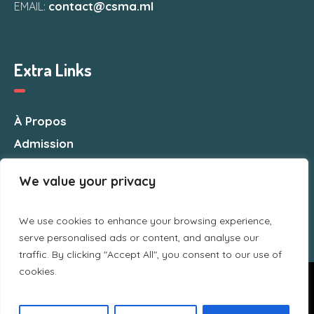
contact@csma.ml
EMAIL:
Extra Links
À Propos
Admission
Nous Contacter
We value your privacy
We use cookies to enhance your browsing experience,
serve personalised ads or content, and analyse our
traffic. By clicking "Accept All", you consent to our use of
cookies.
Nous utilisons des cookies pour vous garantir la meilleure
expérience sur notre site web. Si vous continuez à utiliser ce
site, nous supposerons que vous en êtes satisfait.
CSMA © 2025 / All Rights Reserved