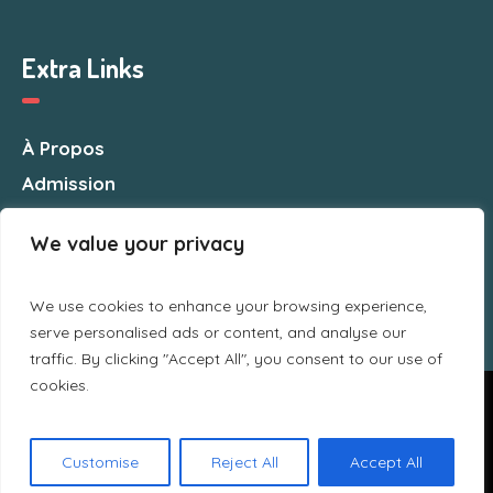
Extra Links
À Propos
Admission
Nous Contacter
We value your privacy
We use cookies to enhance your browsing experience,
serve personalised ads or content, and analyse our
traffic. By clicking "Accept All", you consent to our use of
cookies.
Nous utilisons des cookies pour vous garantir la meilleure
expérience sur notre site web. Si vous continuez à utiliser ce
site, nous supposerons que vous en êtes satisfait.
CSMA © 2025 / All Rights Reserved
Customise
Reject All
Accept All
Ok
Politique de confidentialité