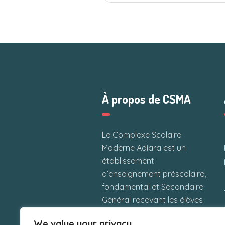
À propos de CSMA
Le Complexe Scolaire
Moderne Adiara est un
établissement
d’enseignement préscolaire,
fondamental et Secondaire
Général recevant les élèves
maliens et étrangers situé à
We value your privacy