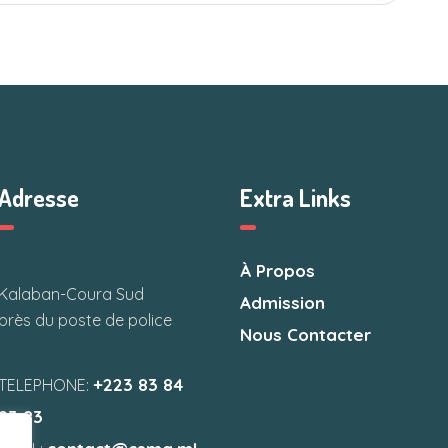
Adresse
Extra Links
À Propos
Kalaban-Coura Sud
Admission
près du poste de police
Nous Contacter
+223 83 84
TELEPHONE:
83 83