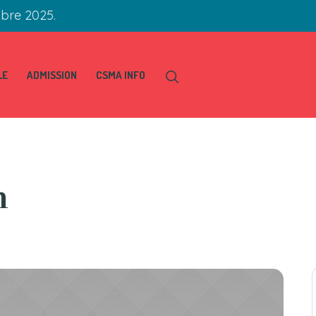
obre 2025.
LE
ADMISSION
CSMA INFO
h