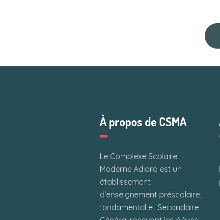
À propos de CSMA
Le Complexe Scolaire
Moderne Adiara est un
établissement
d’enseignement préscolaire,
fondamental et Secondaire