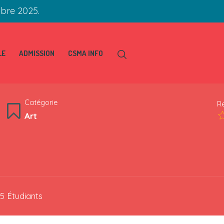
obre 2025.
LE
ADMISSION
CSMA INFO
Catégorie
R
Art
5 Étudiants