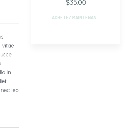
$35.00
ACHETEZ MAINTENANT
is
 vitae
Fusce
.
la in
iet
 nec leo