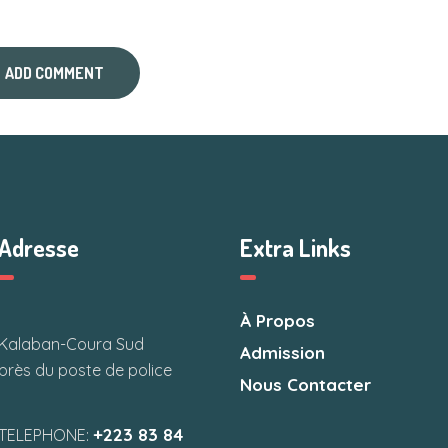
Adresse
Extra Links
À Propos
Kalaban-Coura Sud
Admission
près du poste de police
Nous Contacter
+223 83 84
TELEPHONE: