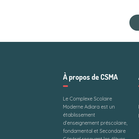
À propos de CSMA
Le Complexe Scolaire
Moderne Adiara est un
établissement
d’enseignement préscolaire,
fondamental et Secondaire