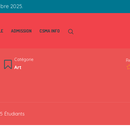
obre 2025.
LE
ADMISSION
CSMA INFO
Catégorie
R
Art
5 Étudiants