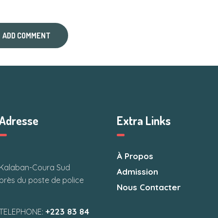
Adresse
Extra Links
À Propos
Kalaban-Coura Sud
Admission
près du poste de police
Nous Contacter
+223 83 84
TELEPHONE: