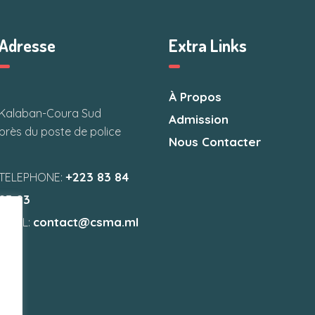
Adresse
Extra Links
À Propos
Kalaban-Coura Sud
Admission
près du poste de police
Nous Contacter
+223 83 84
TELEPHONE:
83 83
contact@csma.ml
EMAIL: