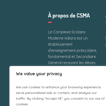
À propos de CSMA
Le Complexe Scolaire
Moderne Adiara est un
établissement
d’enseignement préscolaire,
fondamental et Secondaire
Général recevant les élèves
maliens et étrangers situé à
We value your privacy
Kalaban-Coura Sud près du
poste de police, Bamako
We use cookies to enhance your browsing experience,
République du Mali.
serve personalised ads or content, and analyse our
traffic. By clicking "Accept All", you consent to our use of
cookies.