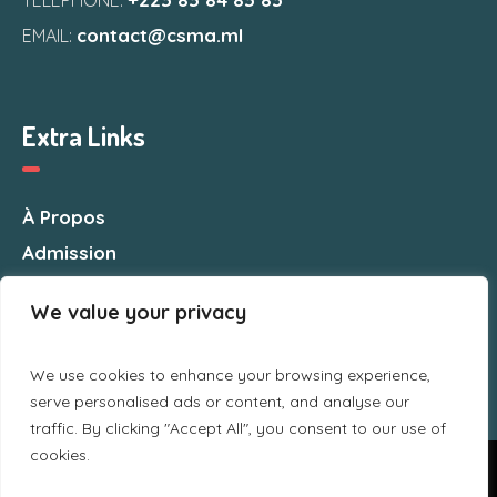
contact@csma.ml
EMAIL:
Extra Links
À Propos
Admission
Nous Contacter
We value your privacy
We use cookies to enhance your browsing experience,
serve personalised ads or content, and analyse our
traffic. By clicking "Accept All", you consent to our use of
cookies.
Nous utilisons des cookies pour vous garantir la meilleure
expérience sur notre site web. Si vous continuez à utiliser ce