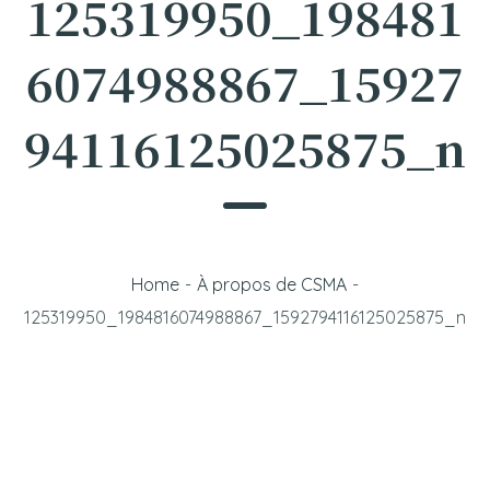
125319950_198481
6074988867_15927
94116125025875_n
Home
-
À propos de CSMA
-
125319950_1984816074988867_1592794116125025875_n