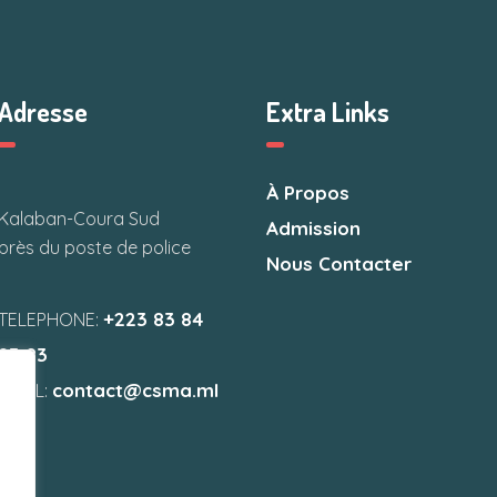
Adresse
Extra Links
À Propos
Kalaban-Coura Sud
Admission
près du poste de police
Nous Contacter
+223 83 84
TELEPHONE:
83 83
contact@csma.ml
EMAIL: