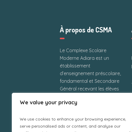
À propos de CSMA
Le Complexe Scolaire
Moderne Adiara est un
établissement
d’enseignement préscolaire,
fondamental et Secondaire
Général recevant les élèves
maliens et étrangers situé à
We value your privacy
Kalaban-Coura Sud près du
poste de police, Bamako
We use cookies to enhance your browsing experience,
République du Mali.
serve personalised ads or content, and analyse our