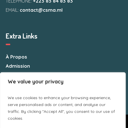
+223 83 84 83 83
TELEPHONE:
contact@csma.ml
EMAIL:
Extra Links
À Propos
Admission
Nous Contacter
We value your privacy
We use cookies to enhance your browsing experience,
serve personalised ads or content, and analyse our
traffic. By clicking "Accept All", you consent to our use of
cookies.
Nous utilisons des cookies pour vous garantir la meilleure
expérience sur notre site web. Si vous continuez à utiliser ce