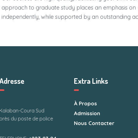
approach to graduate study places an emphasis on y
independently, while supported by an outstanding 
Adresse
Extra Links
À Propos
Kalaban-Coura Sud
Admission
près du poste de police
Nous Contacter