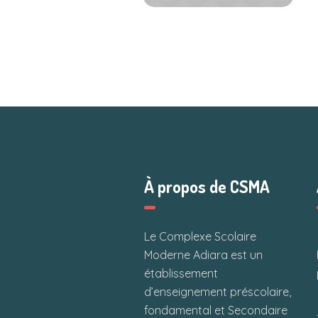
À propos de CSMA
Le Complexe Scolaire
Moderne Adiara est un
établissement
d’enseignement préscolaire,
fondamental et Secondaire