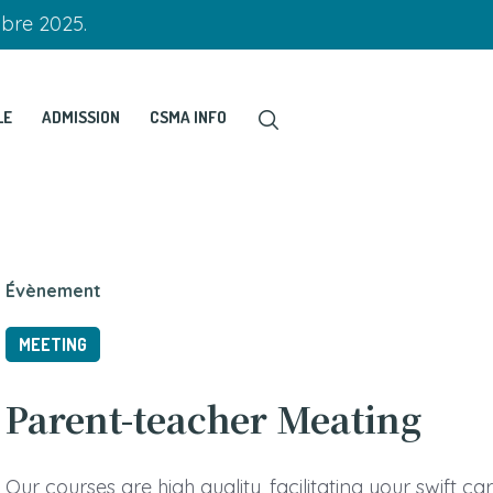
obre 2025.
LE
ADMISSION
CSMA INFO
Évènement
MEETING
Parent-teacher Meating
Our courses are high quality, facilitating your swift c