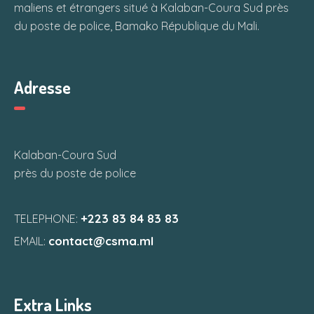
e
t
maliens et étrangers situé à Kalaban-Coura Sud près
n
du poste de police, Bamako République du Mali.
i
t
o
Adresse
n
d
e
Kalaban-Coura Sud
près du poste de police
v
u
+223 83 84 83 83
TELEPHONE:
contact@csma.ml
EMAIL:
e
s
Extra Links
É