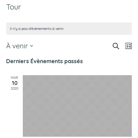
Tour
Il n’y a pas d’évènements à venir.
RECHERCH
N
À venir
R
LI
a
Sélectionnez
e
Derniers Évènements passés
v
une
c
date.
i
MAR
10
h
g
2020
a
e
t
r
i
c
o