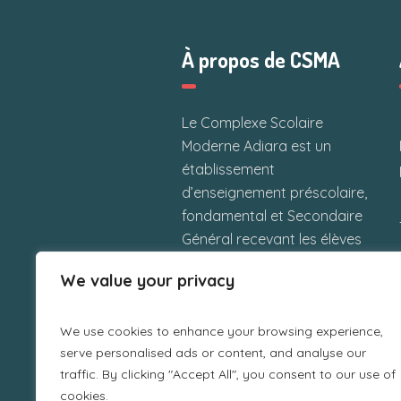
À propos de CSMA
Le Complexe Scolaire
Moderne Adiara est un
établissement
d’enseignement préscolaire,
fondamental et Secondaire
Général recevant les élèves
maliens et étrangers situé à
We value your privacy
Kalaban-Coura Sud près du
poste de police, Bamako
We use cookies to enhance your browsing experience,
République du Mali.
serve personalised ads or content, and analyse our
traffic. By clicking "Accept All", you consent to our use of
cookies.