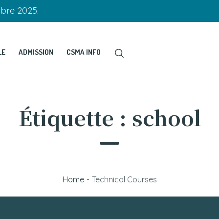
obre 2025.
LE
ADMISSION
CSMA INFO
Étiquette :
school
Home
-
Technical Courses