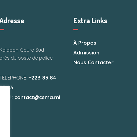
Adresse
Extra Links
À Propos
Kalaban-Coura Sud
Admission
près du poste de police
Nous Contacter
+223 83 84
TELEPHONE:
83 83
contact@csma.ml
EMAIL: